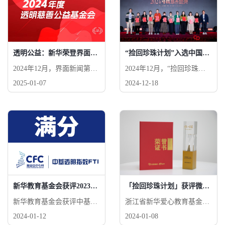
育基金会为何能连续十年满
分？从财务明细的实时公
开，到项目落地的全程追
踪，再到捐赠反馈的及时响
应，新华基金会始终以“对
透明公益：新华荣登界面总榜单Top5，地方性公募基金会排名第一
“捡回珍珠计划”入选中国慈善家杂志久久回响计划共创项目
每一份善意负责”为准则，
将透明融入每一次行动！
2024年12月，界面新闻第九
2024年12月，“捡回珍珠计
次推出年度透明慈善公益基
划”入选中国慈善家杂志久
2025-01-07
2024-12-18
金会排行榜。浙江省新华爱
久回响计划共创项目，并推
心教育基金会（以下简称：
出项目宣传片《资助一个
新华教育基金会）脱颖而
人，改变一个家》，新华教
出，进入总榜单TOP5，地
育基金会秘书长助理昌苗苗
方性公募基金会排名第一。
女士前往现场参与颁奖典
礼。
新华教育基金会获评2023年度中基透明指数FTI满分100分
「捡回珍珠计划」获评微博2023年度慈善盛典“年度优秀公益项目”！
新华教育基金会获评中基透
浙江省新华爱心教育基金会
明指数FTI满分，其中合规
公益项目「捡回珍珠计划」
2024-01-12
2024-01-08
性指标45项和倡导性指标7
获评微博2023年度慈善盛典