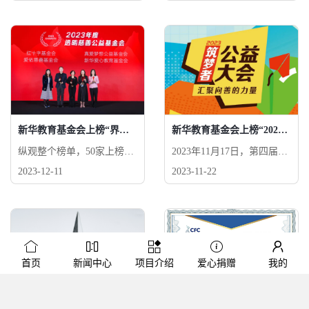
项均满分，总分100分。
“年度优秀公益项目”！
新华教育基金会上榜“界面新闻2023年度透明慈善公益基金会“榜单，排名并列13
新华教育基金会上榜“2023南方周末公益品牌榜”
纵观整个榜单，50家上榜基
2023年11月17日，第四届南
金会2022年捐款收入总额达
方周末筑梦者公益大会在北
2023-12-11
2023-11-22
到125亿元，较去年上榜基
京举办，浙江省新华爱心教
金会总额减少19%。50家基
育基金会上榜"公益基金会
金会2022年度用于慈善活动
品牌榜"，排名第13，本会
支出的总额为133亿元，同
公益项目“捡回珍珠计划”上
比上榜基金会总额下降13%
榜"公益项目品牌榜"，排名
第38
首页
新闻中心
项目介绍
爱心捐赠
我的