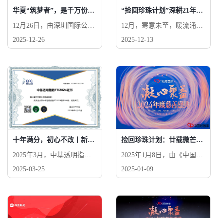
生”，公益支出超8亿元人民
华夏“筑梦者”，是千万份善意激荡出的回响
“捡回珍珠计划”深耕21年，连获两大公益奖项
币。
12月26日，由深圳国际公益
12月，寒意未至，暖流涌
学院提供学术支持的2025
动。在刚刚落幕的两大公益
2025-12-26
2025-12-13
（第五届）华夏公益论坛在
盛会上，浙江省新华爱心教
北京举行。浙江省新华爱心
育基金会的“捡回珍珠计
教育基金会在评选中脱颖而
划”，从全国的公益项目中
出，成功入选“华夏公益·筑
脱颖而出，连续斩获两项大
梦者（基金会类）”典范案
奖——2025中国公益慈善项
例。
目大赛二等奖（二类资助项
目）与善达网“炬光教育公
益奖TOP30•2025”。
十年满分，初心不改丨新华教育基金会连续10年荣获FTI满分！
捡回珍珠计划：廿载微芒，久久回响
2025年3月，中基透明指数F
2025年1月8日，由《中国慈
TI2024观测结果揭晓——浙
善家》主办的“凝心聚益”202
2025-03-25
2025-01-09
江省新华爱心教育基金会获
4年度慈善盛典于北京举
得100分！这是自2015年以
办，新华教育基金会捡回珍
来，新华教育基金会连续10
珠计划在众多优秀公益项目
年荣获中基透明指数FTI满
中脱颖而出，荣膺 “久久回
分，并列全国第一！ 新华教
响共创项目”！