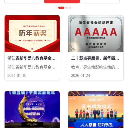
浙江省新华爱心教育基金会历年获奖
二十载点亮愿景，新华四获5A评定
浙江省新华爱心教育基金
教育，是生命影响生命的事
会，成立于2007年，是一家
业 公益，是众人拾柴火焰高
2024-01-10
2026-01-24
专注公益助学、全人教育的
的旅程 这条路，我们会继续
5A级公募基金会，项目覆盖
踏实走下去 也邀请你，一起
全国，入选浙江省社会组织
见证、一起参与
承接政府转移职能和购买服
务推荐名录。核心项目“捡
回珍珠计划”每年新增资助
约6000名初高中家庭相对困
难、品学兼优的学生，累计
资助10.3万余名初高中“珍珠